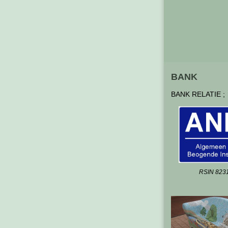
BANK
BANK RELATIE 
RSIN 82