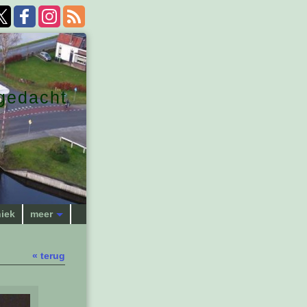
tgedacht
iek
meer
« terug